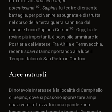
da
Tito Livio
fortissima atque
[10]
potentissima
.
Saipinis
fu teatro di cruente
battaglie, per poi venire espugnata e distrutta
nel corso della
terza guerra sannitica
dal
[10]
console
Lucio Papirius Cursor
. Oggi, fra le
rovine più importanti, è possibile ammirare la
Postierla del Matese. Fra Altilia e Terravecchia,
recenti scavi stanno riportando alla luce il
Tempio Italico di San Pietro in Cantoni.
Aree naturali
Di notevole interesse è la località di Campitello
di Sepino, dove si possono apprezzare ampi
spazi verdi attrezzati in una grande zona
boscosa, prevalentemente
faggeti
. Da questo