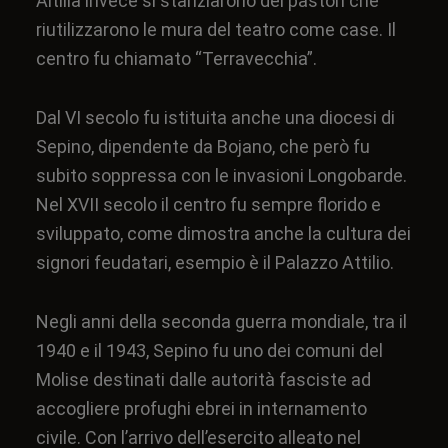
Altilia invece si stanziarono dei pastori che
riutilizzarono le mura del teatro come case. Il
centro fu chiamato “Terravecchia”.
Dal VI secolo fu istituita anche una
diocesi di
Sepino
, dipendente da
Bojano
, che però fu
subito soppressa con le invasioni Longobarde.
Nel XVII secolo il centro fu sempre florido e
sviluppato, come dimostra anche la cultura dei
signori feudatari, esempio è il Palazzo Attilio.
Negli anni della
seconda guerra mondiale
, tra il
1940 e il 1943, Sepino fu uno dei comuni del
Molise destinati dalle autorità fasciste ad
accogliere
profughi ebrei in internamento
civile
. Con l’arrivo dell’esercito alleato nel