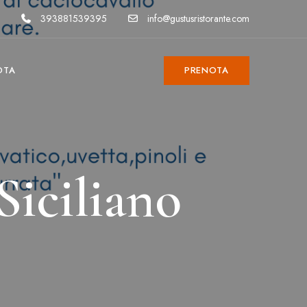
393881539395
info@gustusristorante.com
OTA
PRENOTA
Siciliano