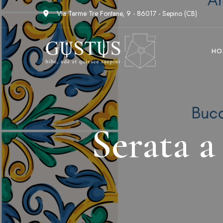
Via Terme Tre Fontane, 9 - 86017 - Sepino (CB)
HO
Serata a