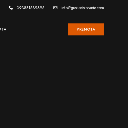
393881539395
info@gustusristorante.com
OTA
PRENOTA