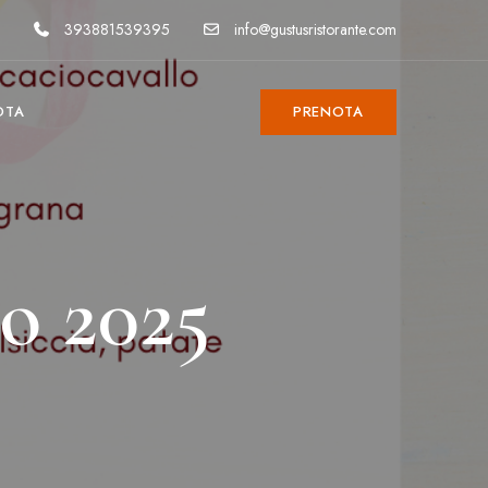
393881539395
info@gustusristorante.com
OTA
PRENOTA
o 2025