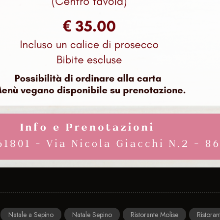
Natale a Sepino
Natale Sepino
Ristorante Molise
Ristora